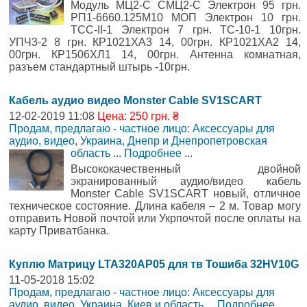
Модуль МЦ2-С СМЦ2-С Электрон 95 грн.
РП1-6660.125М10 МОП Электрон 10 грн.
ТСС-II-1 Электрон 7 грн. ТС-10-1 10грн.
УПЧ3-2 8 грн. КР1021ХА3 14, 00грн. КР1021ХА2 14,
00грн. КР1506ХЛ1 14, 00грн. Антенна комнатная,
разъем стандартный штырь -10грн.
Кабель аудио видео Monster Cable SV1SCART
12-02-2019 11:08
Цена: 250 грн. ₴
Продам, предлагаю - частное лицо: Аксессуары для
аудио, видео
,
Украина, Днепр и Днепропетровская
область
...
Подробнее
...
Высококачественный двойной
экранированный аудио/видео кабель
Monster Cable SV1SCART новый, отличное
техническое состояние. Длина кабеля – 2 м. Товар могу
отправить Новой почтой или Укрпочтой после оплаты на
карту Приватбанка.
Куплю Матрицу LTA320AP05 для тв Тошиба 32HV10G
11-05-2018 15:02
Продам, предлагаю - частное лицо: Аксессуары для
аудио, видео
,
Украина, Киев и область
...
Подробнее
...