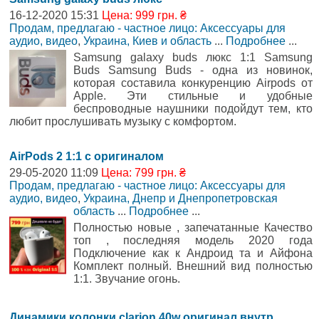
16-12-2020 15:31
Цена: 999 грн. ₴
Продам, предлагаю - частное лицо: Аксессуары для
аудио, видео
,
Украина, Киев и область
...
Подробнее
...
Samsung galaxy buds люкс 1:1 Samsung
Buds Samsung Buds - одна из новинок,
которая составила конкуренцию Airpods от
Apple. Эти стильные и удобные
беспроводные наушники подойдут тем, кто
любит прослушивать музыку с комфортом.
AirPods 2 1:1 с оригиналом
29-05-2020 11:09
Цена: 799 грн. ₴
Продам, предлагаю - частное лицо: Аксессуары для
аудио, видео
,
Украина, Днепр и Днепропетровская
область
...
Подробнее
...
Полностью новые , запечатанные Качество
топ , последняя модель 2020 года
Подключение как к Андроид та и Айфона
Комплект полный. Внешний вид полностью
1:1. Звучание огонь.
Динамики колонки clarion 40w оригинал внутр