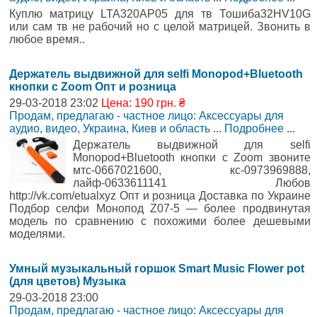
Куплю матрицу LTA320AP05 для тв Тошиба32HV10G
или сам тв не рабочий но с целой матрицей. Звонить в
любое время..
Держатель выдвижной для selfi Monopod+Bluetooth
кнопки с Zoom Опт и розница
29-03-2018 23:02
Цена: 190 грн. ₴
Продам, предлагаю - частное лицо: Аксессуары для
аудио, видео
,
Украина, Киев и область
...
Подробнее
...
Держатель выдвижной для selfi
Monopod+Bluetooth кнопки с Zoom звоните
мтс-0667021600, кс-0973969888,
лайф-0633611141 Любов
http://vk.com/etualxyz Опт и розница Доставка по Украине
Подбор селфи Монопод Z07-5 — более продвинутая
модель по сравнению с похожими более дешевыми
моделями.
Умный музыкальный горшок Smart Music Flower pot
(для цветов) Музыка
29-03-2018 23:00
Продам, предлагаю - частное лицо: Аксессуары для