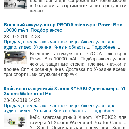
Кронштейны для современных телевизоров
в большом ассортименте и по доступным
ценам..
Внешний аккумулятор PRODA microspur Power Box
10000 mAh. Подбор аксес
23-10-2019 14:23
Продам, предлагаю - частное лицо: Аксессуары для
аудио, видео
,
Украина, Киев и область
...
Подробнее
...
Внешний аккумулятор PRODA microspur
Power Box 10000 mAh. Подбор аксессуаров,
чехлы, защитные стекла, пленки, книжки и
прочее Опт и розница Киев Доставка по Украине всеми
транспортными службами http://vk.
Кейс влагозащитный Xiaomi XYFSK02 для камеры YI
Xiaomi Waterproof Bo
23-10-2019 14:22
Продам, предлагаю - частное лицо: Аксессуары для
аудио, видео
,
Украина, Киев и область
...
Подробнее
...
Кейс влагозащитный Xiaomi XYFSK02 для
камеры YI Xiaomi Waterproof Box for Camera
Yi Sport Оригинальная продукция Xiaomi