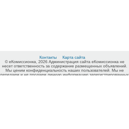
Контакты
Карта сайта
© еКомиссионка, 2026 Администрация сайта еКомиссионка не
несет ответственность за содержание размещенных объявлений.
Мы ценим конфиденциальность наших пользователей. Мы не
передаем и не продаем личную информацию зарегистрированных
пользователей еКомиссионка третьм лицам. Мы не отвечаем за
правила конфиденциальности сайтов на которые ссылается
еКомиссионка. На некоторых страницах нашего сайта
представлена реклама Google Adsense Advertising Network. Чтобы
узнать подробней о правилах конфиденциальности Google
нажмите тут
.
Интернет-комиссионка Аксессуары для аудио, видео Украина.
Бесплатные объявления Аксессуары для аудио, видео Украина.
Продажа Аксессуары для аудио, видео Украина, купить Аксессуары
для аудио, видео Украина, куплю б/у, продам б/у Украина,
бесплатные объявления Украина, еКомиссионка .
HIT.UA
3