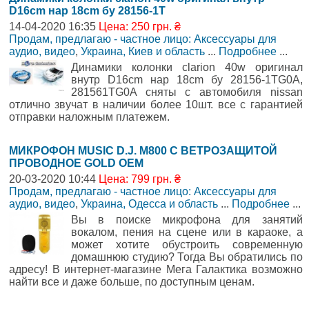
D16cm нар 18cm бу 28156-1T
14-04-2020 16:35
Цена: 250 грн. ₴
Продам, предлагаю - частное лицо: Аксессуары для
аудио, видео
,
Украина, Киев и область
...
Подробнее
...
Динамики колонки clarion 40w оригинал
внутр D16cm нар 18cm бу 28156-1TG0A,
281561TG0A сняты с автомобиля nissan
отлично звучат в наличии более 10шт. все с гарантией
отправки наложным платежем.
МИКРОФОН MUSIC D.J. M800 С ВЕТРОЗАЩИТОЙ
ПРОВОДНОЕ GOLD OEM
20-03-2020 10:44
Цена: 799 грн. ₴
Продам, предлагаю - частное лицо: Аксессуары для
аудио, видео
,
Украина, Одесса и область
...
Подробнее
...
Вы в поиске микрофона для занятий
вокалом, пения на сцене или в караоке, а
может хотите обустроить современную
домашнюю студию? Тогда Вы обратились по
адресу! В интернет-магазине Мега Галактика возможно
найти все и даже больше, по доступным ценам.